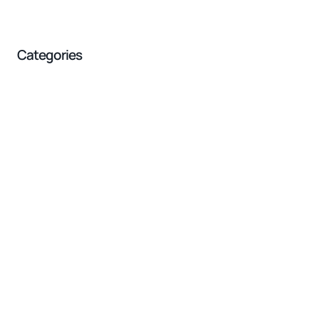
Categories
Less Noise, More Sound
Lorem ipsum dolor sit amet consectetur.
GO TO SHOP