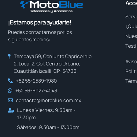
Acc
Servi
¡Estamos para ayudarte!
¿Qui
Puedes contactarnos por los
Nuest
siguientes medios:
Test
Temoaya 59, Conjunto Capricornio
Aviso
2, Local 2, Col. Centro Urbano,
Cuautitlán Izcalli, CP: 54700.
Polít
+52 55-2589-1980
Térm
+52 56-6027-4043
contacto@motoblue.com.mx
Lunes a Viernes: 9:30am -
17:30pm
Sábados: 9:30am - 13:00pm